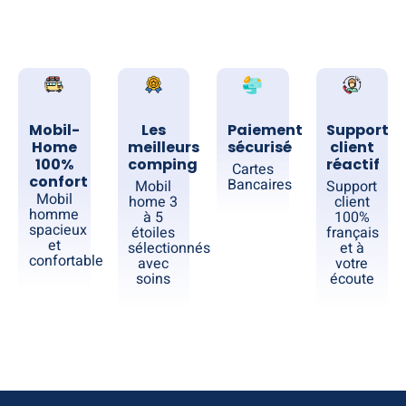
Mobil-
Les
Paiement
Support
Home
meilleurs
sécurisé
client
100%
comping
réactif
Cartes
confort
Bancaires
Mobil
Support
Mobil
home 3
client
homme
à 5
100%
spacieux
étoiles
français
et
sélectionnés
et à
confortable
avec
votre
soins
écoute