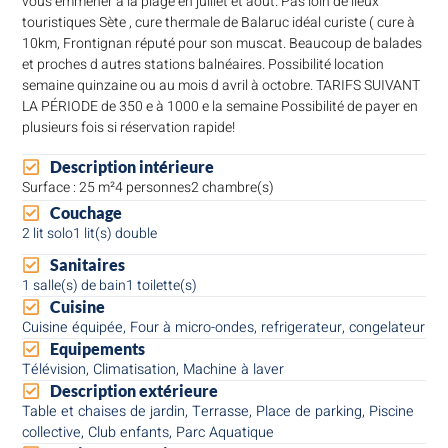
vous emmener à la plage en juillet et aout. Pas loin de lieux
touristiques Sète , cure thermale de Balaruc idéal curiste ( cure à
10km, Frontignan réputé pour son muscat. Beaucoup de balades
et proches d autres stations balnéaires. Possibilité location
semaine quinzaine ou au mois d avril à octobre. TARIFS SUIVANT
LA PÉRIODE de 350 e à 1000 e la semaine Possibilité de payer en
plusieurs fois si réservation rapide!
Description intérieure
Surface : 25 m²
4 personnes
2 chambre(s)
Couchage
2 lit solo
1 lit(s) double
Sanitaires
1 salle(s) de bain
1 toilette(s)
Cuisine
Cuisine équipée, Four à micro-ondes, refrigerateur, congelateur
Equipements
Télévision, Climatisation, Machine à laver
Description extérieure
Table et chaises de jardin, Terrasse, Place de parking, Piscine
collective, Club enfants, Parc Aquatique