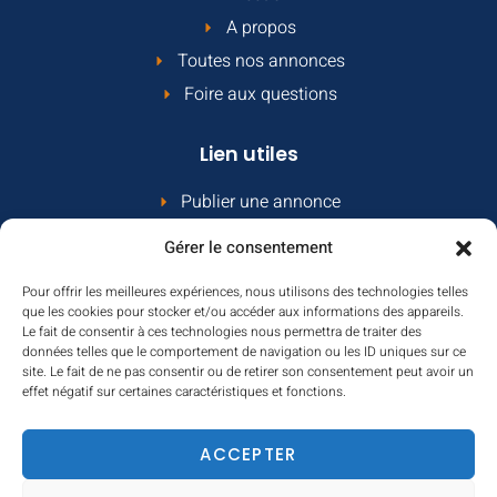
A propos
Toutes nos annonces
Foire aux questions
Lien utiles
Publier une annonce
Comment ça marche
Gérer le consentement
Le contrat propriétaire
Pour offrir les meilleures expériences, nous utilisons des technologies telles
Contact
que les cookies pour stocker et/ou accéder aux informations des appareils.
Le fait de consentir à ces technologies nous permettra de traiter des
Contactez-nous
données telles que le comportement de navigation ou les ID uniques sur ce
site. Le fait de ne pas consentir ou de retirer son consentement peut avoir un
effet négatif sur certaines caractéristiques et fonctions.
Email:
contact@locmobilhome.com
ACCEPTER