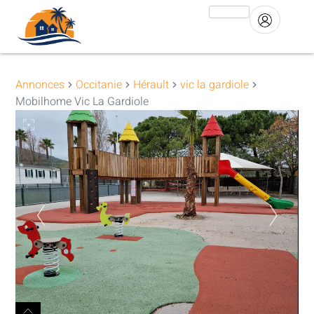
Annonces
Occitanie
Hérault
vic la gardiole
Mobilhome Vic La Gardiole