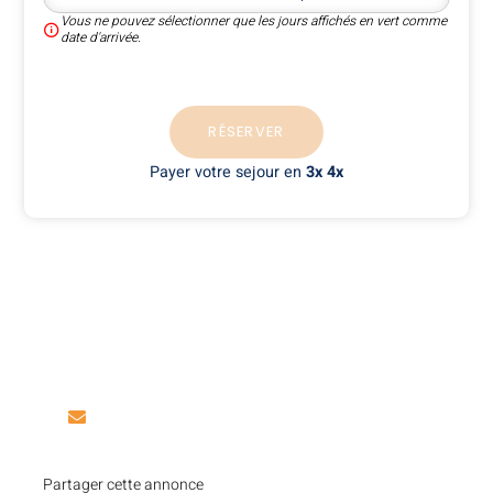
Vous ne pouvez sélectionner que les jours affichés en vert comme
date d'arrivée.
RÉSERVER
Payer votre sejour en
3x 4x
Une question sur cette
annonce ?
Vous pouvez nous contacter par e-mail. Notre
équipe d’experts sera ravi de répondre à toutes vos
questions.
contact@locmobilhome.com
Partager cette annonce