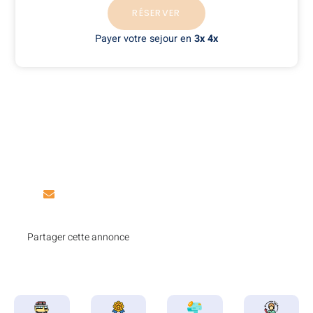
RÉSERVER
Payer votre sejour en
3x 4x
Une question sur cette
annonce ?
Vous pouvez nous contacter par e-mail. Notre
équipe d’experts sera ravi de répondre à toutes vos
questions.
contact@locmobilhome.com
Partager cette annonce