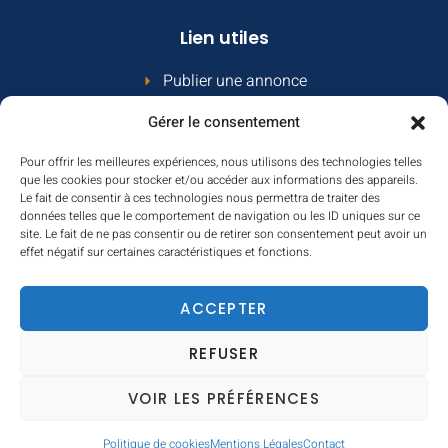
Lien utiles
Publier une annonce
Comment ça marche
Gérer le consentement
Le contrat propriétaire
Pour offrir les meilleures expériences, nous utilisons des technologies telles
Contact
que les cookies pour stocker et/ou accéder aux informations des appareils.
Le fait de consentir à ces technologies nous permettra de traiter des
Contactez-nous
données telles que le comportement de navigation ou les ID uniques sur ce
site. Le fait de ne pas consentir ou de retirer son consentement peut avoir un
effet négatif sur certaines caractéristiques et fonctions.
Email:
contact@locmobilhome.com
ACCEPTER
REFUSER
Copyright ©2022 Loc Mobil-home All Rights Reserved
VOIR LES PRÉFÉRENCES
Conditions générales de ventes
Mentions légales
Politique de cookies
Mentions Légales
Contact