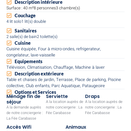
Description intérieure
Surface : 40 m²
8 personnes
3 chambre(s)
Couchage
4 lit solo
1 lit(s) double
Sanitaires
2 salle(s) de bain
2 toilette(s)
Cuisine
Cuisine équipée, Four à micro-ondes, refrigerateur,
congelateur, lave-vaisselle
Equipements
Télévision, Climatisation, Chauffage, Machine à laver
Description extérieure
Table et chaises de jardin, Terrasse, Place de parking, Piscine
collective, Club enfants, Parc Aquatique, Pataugeoire
Options et Services
Ménage fin de
Serviette
Draps
séjour
A la location auprès de
A la location auprès de
A la demande auprès
notre conciergerie : La
notre conciergerie : La
de notre conciergerie :
Fée Carabasse
Fée Carabasse
La Fée Carabasse
Accès Wifi
Animaux