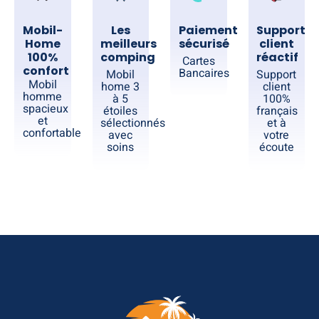
Mobil-
Les
Paiement
Support
Home
meilleurs
sécurisé
client
100%
comping
réactif
Cartes
confort
Bancaires
Mobil
Support
Mobil
home 3
client
homme
à 5
100%
spacieux
étoiles
français
et
sélectionnés
et à
confortable
avec
votre
soins
écoute